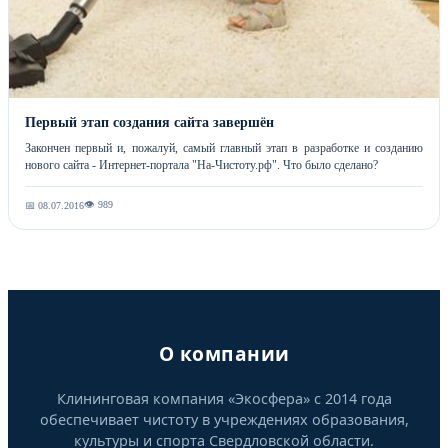
Первый этап создания сайта завершён
Закончен первый и, пожалуй, самый главный этап в разработке и созданию
нового сайта - Интернет-портала "На-Чистоту.рф". Что было сделано?
👁 989
📅 08.07.2016
О компании
Клининговая компания «Экосфера» с 2014 года
обеспечивает чистоту в учреждениях образования,
культуры и спорта Свердловской области.