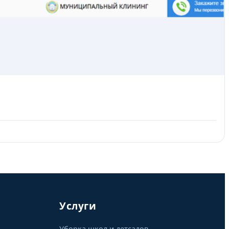
Услуги
Уборка школ и детсадов